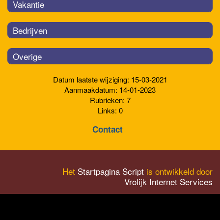
Vakantie
Bedrijven
Overige
Datum laatste wijziging: 15-03-2021
Aanmaakdatum: 14-01-2023
Rubrieken: 7
Links: 0
Contact
Het
Startpagina Script
is ontwikkeld door
Vrolijk Internet Services