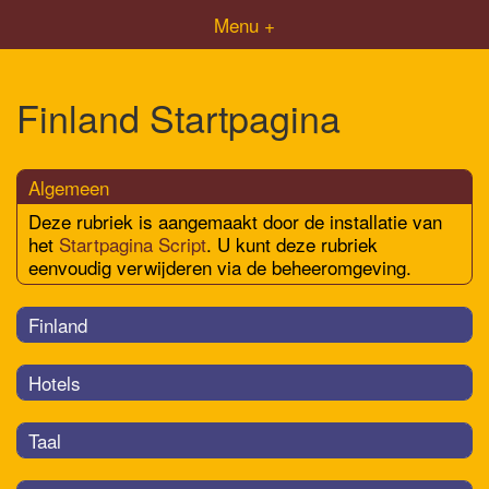
Menu +
Finland Startpagina
Algemeen
Deze rubriek is aangemaakt door de installatie van
het
Startpagina Script
. U kunt deze rubriek
eenvoudig verwijderen via de beheeromgeving.
Finland
Hotels
Taal